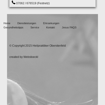
07062 / 676519 (Festnetz)
Home
Dienstleistungen
Erkrankungen
Gesundheitstipps
Service
Kontakt
Jesus FAQS
© Copyright 2015 Heilpraktiker Oberstenfeld
created by Webstoeckl