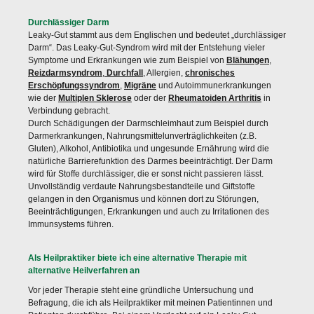
Durchlässiger Darm
Leaky-Gut stammt aus dem Englischen und bedeutet „durchlässiger
Darm“. Das Leaky-Gut-Syndrom wird mit der Entstehung vieler
Symptome und Erkrankungen wie zum Beispiel von
Blähungen
,
Reizdarmsyndrom
,
Durchfall
, Allergien,
chronisches
Erschöpfungssyndrom
,
Migräne
und Autoimmunerkrankungen
wie der
Multiplen Sklerose
oder der
Rheumatoiden Arthritis
in
Verbindung gebracht.
Durch Schädigungen der Darmschleimhaut zum Beispiel durch
Darmerkrankungen, Nahrungsmittelunverträglichkeiten (z.B.
Gluten), Alkohol, Antibiotika und ungesunde Ernährung wird die
natürliche Barrierefunktion des Darmes beeinträchtigt. Der Darm
wird für Stoffe durchlässiger, die er sonst nicht passieren lässt.
Unvollständig verdaute Nahrungsbestandteile und Giftstoffe
gelangen in den Organismus und können dort zu Störungen,
Beeinträchtigungen, Erkrankungen und auch zu Irritationen des
Immunsystems führen.
Als Heilpraktiker biete ich eine alternative Therapie mit
alternative Heilverfahren an
Vor jeder Therapie steht eine gründliche Untersuchung und
Befragung, die ich als Heilpraktiker mit meinen Patientinnen und